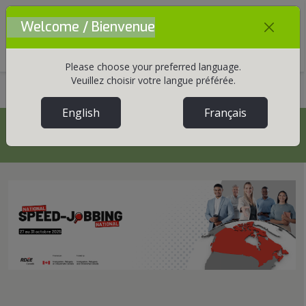
Welcome / Bienvenue
Mobile Menu Toggle
Please choose your preferred language.
Veuillez choisir votre langue préférée.
Accueil
Communications
Nouvelles
English
Français
Nouvelles