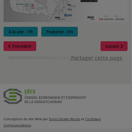
À la une - FR
Featured - EN
Article précédent : Le CÉCS salue la tenue des rencontres du C
Article suiva
Précédent
Suivant
Partager cette page
Conception du site Web par
Denis Design Works
et
Confidant
Communications
.