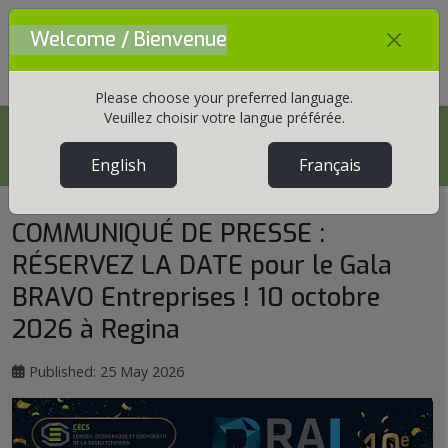
Welcome / Bienvenue
Mobile Menu Toggle
Please choose your preferred language.
Veuillez choisir votre langue préférée.
Home
English
Français
COMMUNIQUÉ DE PRESSE :
RÉSERVEZ LA DATE pour le Gala
BRAVO Entreprises ! 10 octobre
2026 à Regina
Published: 25 May 2026